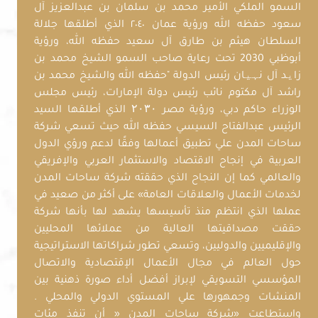
السمو الملكي الأمير محمد بن سلمان بن عبدالعزيز آل
سعود حفظه الله ورؤية عمان ٢٠٤٠ الذي أطلقها جلالة
السلطان هيثم بن طارق آل سعيد حفظه الله، ورؤية
أبوظبي 2030 تحت رعاية صاحب السمو الشيخ محمد بن
زاید آل نہیان رئيس الدولة "حفظه الله والشيخ محمد بن
راشد آل مكتوم نائب رئيس دولة الإمارات، رئيس مجلس
الوزراء حاكم دبي، ورؤية مصر ۲۰۳۰ الذي أطلقها السيد
الرئيس عبدالفتاح السيسي حفظه الله حيث تسعي شركة
ساحات المدن علي تطبيق أعمالها وفقًا لدعم ورؤي الدول
العربية في إنجاح الاقتصاد والاستثمار العربي والإفريقي
والعالمي كما إن النجاح الذي حققته شركة ساحات المدن
لخدمات الأعمال والعلاقات العامة» على أكثر من صعيد في
عملها الذي انتظم منذ تأسيسها يشهد لها بأنها شركة
حققت مصداقيتها العالية من عملائها المحليين
والإقليميين والدوليين، وتسعي تطور شراكاتها الاستراتيجية
حول العالم في مجال الأعمال الإقتصادية والاتصال
المؤسسي التسويقي لإبراز أفضل أداء صورة ذهنية بين
المنشات وجمهورها علي المستوي الدولي والمحلي .
واستطاعت «شركة ساحات المدن « أن تنفذ مئات